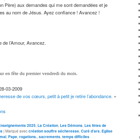
on Père) aux demandes qui me sont demandées et je
ées au nom de Jésus. Ayez confiance ! Avancez !
le de l’Amour, Avancez.
ur en fête du premier vendredi du mois.
28-03-2009
eresse de vos cœurs, petit à petit je retire l’abondance.
»
ons
Enseignements 2025
,
La Création
,
Les Démons
,
Les fêtes de
ps
|
Marqué avec
création souffre sécheresse
,
Curé d'ars
,
Eglise
 mal
,
Pape
,
rogations.
,
sacrements
,
temps difficiles