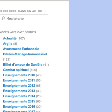
RECHERCHE DANS UN ARTICLE.
R
e
c
h
ACCÉS AUX CATÈGORIES
e
Actualité
(107)
r
Argile
(8)
c
Avortement-Euthanasie-
h
Pilules-Mariage-homosexuel
e
(123)
Billet d’amour de Danièle
(41)
Combat spirituel
(136)
Enseignements 2010
(46)
Enseignements 2011
(55)
Enseignements 2012
(68)
Enseignements 2013
(33)
Enseignements 2014
(28)
Enseignements 2015
(66)
Enseignements 2016
(39)
Enseignements 2017
(41)