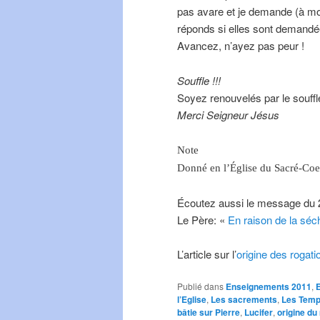
pas avare et je demande (à m
réponds si elles sont demand
Avancez, n’ayez pas peur !
Souffle !!!
Soyez renouvelés par le souff
Merci Seigneur Jésus
Note
Donné en l’Église du Sacré-Coe
Écoutez aussi le message du 
Le Père: «
En raison de la séch
L’article sur l’
origine des rogati
Publié dans
Enseignements 2011
,
l’Eglise
,
Les sacrements
,
Les Tem
bâtie sur Pierre
,
Lucifer
,
origine du