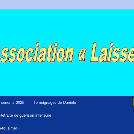
ps et retraites de guérison et de libération
nements 2025
Témoignages de Danièle
Retraite de guérison intérieure
e-toi aimer »