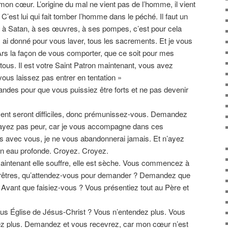
 mon cœur. L’origine du mal ne vient pas de l’homme, il vient
 C’est lui qui fait tomber l’homme dans le péché. Il faut un
à Satan, à ses œuvres, à ses pompes, c’est pour cela
 ai donné pour vous laver, tous les sacrements. Et je vous
Ars la façon de vous comporter, que ce soit pour mes
tous. Il est votre Saint Patron maintenant, vous avez
 vous laissez pas entrer en tentation »
mandes pour que vous puissiez être forts et ne pas devenir
vent seront difficiles, donc prémunissez-vous. Demandez
’ayez pas peur, car je vous accompagne dans ces
is avec vous, je ne vous abandonnerai jamais. Et n’ayez
n eau profonde. Croyez. Croyez.
aintenant elle souffre, elle est sèche. Vous commencez à
 prêtres, qu’attendez-vous pour demander ? Demandez que
ant que faisiez-vous ? Vous présentiez tout au Père et
plus Église de Jésus-Christ ? Vous n’entendez plus. Vous
ez plus. Demandez et vous recevrez, car mon cœur n’est