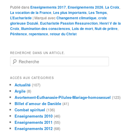
Publié dans
Enseignements 2017
,
Enseignements 2026
,
La Croix
,
La vocation de la France
,
Les plus importants
,
Les Temps
,
L’Eucharistie
|
Marqué avec
Changement climatique
,
croix
glorieuse Dozulé
,
Eucharistie Passion Ressurection
,
Henri V de la
Croix
,
Illumination des consciences
,
Lois de mort
,
Nuit de prière
,
Pénitence
,
repentance
,
retour du Christ
RECHERCHE DANS UN ARTICLE.
R
e
c
h
ACCÉS AUX CATÈGORIES
e
Actualité
(107)
r
Argile
(8)
c
Avortement-Euthanasie-Pilules-Mariage-homosexuel
(123)
h
Billet d’amour de Danièle
(41)
e
Combat spirituel
(136)
Enseignements 2010
(46)
Enseignements 2011
(55)
Enseignements 2012
(68)