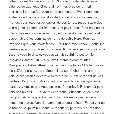
faites ce que Ma mère vous dit. Nous avons décidé de vous
aider parce que vous étiez vraiment très près de la mort
éternelle. Lorsque Ma Mère est venue vous prévenir dans des
endroits de France, vous filles de France, vous chrétiens de
France, vous êtes responsables de vos âmes, responsable des
votes (lois) qui sont votées dans vos pays. Vous êtes coupables
d’avoir laissé voter de telles lois, et même d’en avoir profité et
d’avoir abjuré les commandements de votre Père. Pour les
trahisons que vous avez faites, il faut une repentance, il faut une
pénitence, et vous devez vous repentir. Je suis venu encore à La
Salette vous le dire, et vous avez fait souffrir la petite fille
(Mélanie Calvat).
Oui, vous l’avez même excommuniée.
Mes prêtres, faites attention à ce que vous faites ! Réfléchissez
bien. C’est précieux, une âme. Elle a coûté cher. Elle a une
valeur inestimable devant le Père éternel. C’est le rachat de vos
péchés. J’ai pris sur Moi toute votre décadence pour que vous
puissiez vivre, et que vous puissiez être relevé. Et bien sûr je ne
vais pas revenir…Et si Je reviens dans l’eucharistie, ce n’est
pas pour vivre ce que J’ai vécu. Le Père ne va pas redonner un
deuxième Jésus. Non, Il a annoncé un seul Jésus. Et J’ai vaincu
le monde. Aujourd’hui, dans l’eucharistie, je refais ma Passion,
et je viens, présent dans cette eucharistie, ressuscité, pour vous