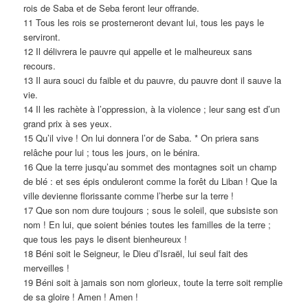
rois de Saba et de Seba feront leur offrande.
11 Tous les rois se prosterneront devant lui, tous les pays le
serviront.
12 Il délivrera le pauvre qui appelle et le malheureux sans
recours.
13 Il aura souci du faible et du pauvre, du pauvre dont il sauve la
vie.
14 Il les rachète à l’oppression, à la violence ; leur sang est d’un
grand prix à ses yeux.
15 Qu’il vive ! On lui donnera l’or de Saba. * On priera sans
relâche pour lui ; tous les jours, on le bénira.
16 Que la terre jusqu’au sommet des montagnes soit un champ
de blé : et ses épis onduleront comme la forêt du Liban ! Que la
ville devienne florissante comme l’herbe sur la terre !
17 Que son nom dure toujours ; sous le soleil, que subsiste son
nom ! En lui, que soient bénies toutes les familles de la terre ;
que tous les pays le disent bienheureux !
18 Béni soit le Seigneur, le Dieu d’Israël, lui seul fait des
merveilles !
19 Béni soit à jamais son nom glorieux, toute la terre soit remplie
de sa gloire ! Amen ! Amen !