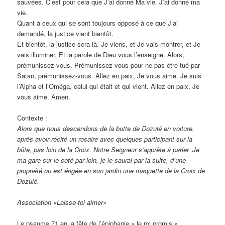
sauvées. C’est pour cela que J’ai donné Ma vie. J’ai donné ma
vie.
Quant à ceux qui se sont toujours opposé à ce que J’ai
demandé, la justice vient bientôt.
Et bientôt, la justice sera là. Je viens, et Je vais montrer, et Je
vais illuminer. Et la parole de Dieu vous l’enseigne. Alors,
prémunissez-vous. Prémunissez-vous pour ne pas être tué par
Satan, prémunissez-vous. Allez en paix, Je vous aime. Je suis
l’Alpha et l’Oméga, celui qui était et qui vient. Allez en paix, Je
vous aime. Amen.
Contexte :
Alors que nous descendons de la butte de Dozulé en voiture,
après avoir récité un rosaire avec quelques participant sur la
bûte, pas loin de la Croix. Notre Seigneur s’apprête à parler. Je
ma gare sur le coté par loin, je le saurai par la suite, d’une
propriété ou est érigée en son jardin une maquette de la Croix de
Dozulé.
Association «Laisse-toi aimer»
Le psaume 71 en la fête de l’épiphanie « le roi promis »