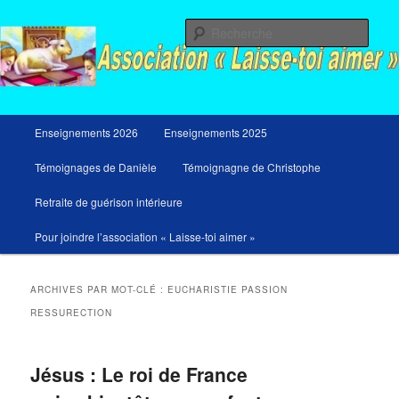
Aller
Aller
Messages du ciel pour notre temps et retraites de guérison et de libération
au
au
Rech
contenu
contenu
principal
secondaire
Menu
Enseignements 2026
Enseignements 2025
principal
Témoignages de Danièle
Témoignagne de Christophe
Retraite de guérison intérieure
Pour joindre l’association « Laisse-toi aimer »
ARCHIVES PAR MOT-CLÉ :
EUCHARISTIE PASSION
RESSURECTION
Jésus : Le roi de France