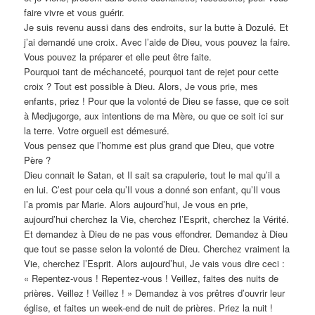
faire vivre et vous guérir.
Je suis revenu aussi dans des endroits, sur la butte à Dozulé. Et
j’ai demandé une croix. Avec l’aide de Dieu, vous pouvez la faire.
Vous pouvez la préparer et elle peut être faite.
Pourquoi tant de méchanceté, pourquoi tant de rejet pour cette
croix ? Tout est possible à Dieu. Alors, Je vous prie, mes
enfants, priez ! Pour que la volonté de Dieu se fasse, que ce soit
à Medjugorge, aux intentions de ma Mère, ou que ce soit ici sur
la terre. Votre orgueil est démesuré.
Vous pensez que l’homme est plus grand que Dieu, que votre
Père ?
Dieu connait le Satan, et Il sait sa crapulerie, tout le mal qu’il a
en lui. C’est pour cela qu’Il vous a donné son enfant, qu’Il vous
l’a promis par Marie. Alors aujourd’hui, Je vous en prie,
aujourd’hui cherchez la Vie, cherchez l’Esprit, cherchez la Vérité.
Et demandez à Dieu de ne pas vous effondrer. Demandez à Dieu
que tout se passe selon la volonté de Dieu. Cherchez vraiment la
Vie, cherchez l’Esprit. Alors aujourd’hui, Je vais vous dire ceci :
« Repentez-vous ! Repentez-vous ! Veillez, faites des nuits de
prières. Veillez ! Veillez ! » Demandez à vos prêtres d’ouvrir leur
église, et faites un week-end de nuit de prières. Priez la nuit !