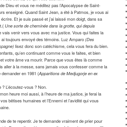
 de Dieu et vous ne méditez pas l’Apocalypse de Saint-
ours enseigné. Quand Saint Jean, a été à Patmos, je vous ai
 écrire. Et je suis passé et j’ai laissé mon doigt, dans sa
t.(
Une sorte de cheminée dans la grotte, qui depuis
e vais venir vers vous avec ma justice. Vous qui faites la
us ai toujours envoyé des témoins. Luz Amparo
(Des
Espagne)
lisez donc son catéchisme, cela vous fera du bien.
ants, qu’en continuant comme vous le faites, et bien
r et votre âme va mourir. Parce que vous êtes là comme
is aller à la messe, sans jamais vous confesser comme la
e demander en 1981 (
Apparitions de Medjugorje en ex
 ? L’écoutez-vous ? Non.
 mon heure moi aussi, à l’heure de ma justice, je ferai la
 vos bêtises humaines et l’Ennemi et l’avidité qui vous
aine.
nde de te repentir. Je te demande vraiment de prier pour