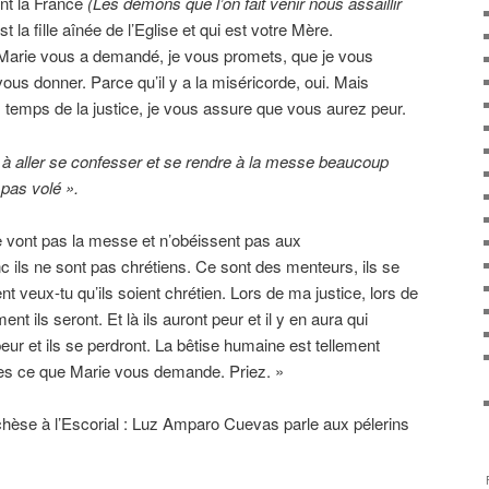
ent la France
(Les démons que l’on fait venir nous assaillir
est la fille aînée de l’Eglise et qui est votre Mère.
Marie vous a demandé, je vous promets, que je vous
 vous donner. Parce qu’il y a la miséricorde, oui. Mais
 temps de la justice, je vous assure que vous aurez peur.
 à aller se confesser et se rendre à la messe beaucoup
i pas volé ».
ne vont pas la messe et n’obéissent pas aux
ls ne sont pas chrétiens. Ce sont des menteurs, ils se
eux-tu qu’ils soient chrétien. Lors de ma justice, lors de
 ils seront. Et là ils auront peur et il y en aura qui
peur et ils se perdront. La bêtise humaine est tellement
aites ce que Marie vous demande. Priez. »
èse à l’Escorial : Luz Amparo Cuevas parle aux pélerins