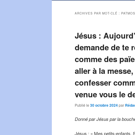
ARCHIVES PAR MOT-CLÉ :
PATMOS
Jésus : Aujourd’
demande de te re
comme des païen
aller à la messe
confesser comme
venue vous le d
Publié le
30 octobre 2024
par
Rédac
Donné par Jésus par la bouche
Jésus : « Mes petits-enfants.