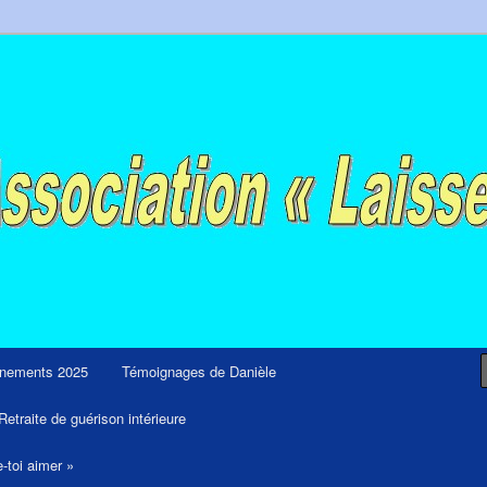
ps et retraites de guérison et de libération
nements 2025
Témoignages de Danièle
Retraite de guérison intérieure
e-toi aimer »