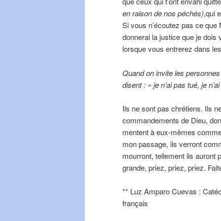
que ceux qui t’ont envahi quitt
en raison de nos péchés)
,qui 
Si vous n’écoutez pas ce que 
donnerai la justice que je dois
lorsque vous entrerez dans les
Quand on invite les personnes
disent : « je n’ai pas tué, je n’a
Ils ne sont pas chrétiens. Ils 
commandements de Dieu, donc i
mentent à eux-mêmes comment v
mon passage, ils verront comment
mourront, tellement ils auront 
grande, priez, priez, priez. F
** Luz Amparo Cuevas : Catéch
français