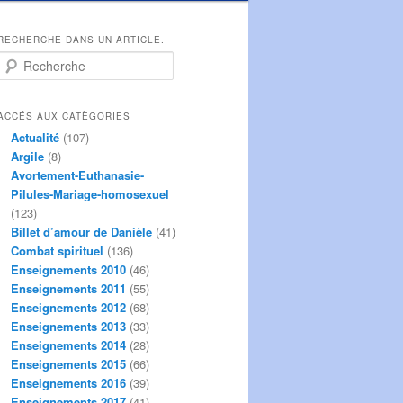
RECHERCHE DANS UN ARTICLE.
R
e
c
h
ACCÉS AUX CATÈGORIES
e
Actualité
(107)
r
Argile
(8)
c
Avortement-Euthanasie-
h
Pilules-Mariage-homosexuel
e
(123)
Billet d’amour de Danièle
(41)
Combat spirituel
(136)
Enseignements 2010
(46)
Enseignements 2011
(55)
Enseignements 2012
(68)
Enseignements 2013
(33)
Enseignements 2014
(28)
Enseignements 2015
(66)
Enseignements 2016
(39)
Enseignements 2017
(41)