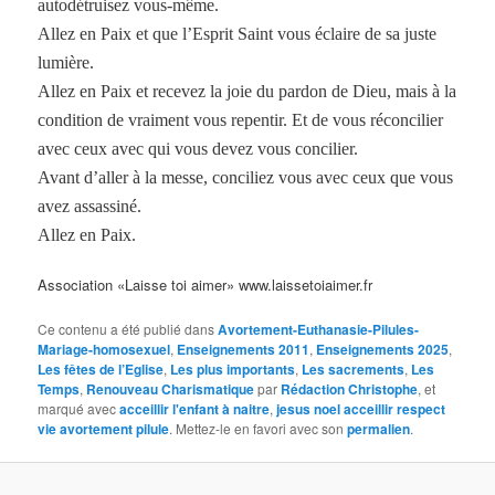
autodétruisez vous-même.
Allez en Paix et que l’Esprit Saint vous éclaire de sa juste
lumière.
Allez en Paix et recevez la joie du pardon de Dieu, mais à la
condition de vraiment vous repentir. Et de vous réconcilier
avec ceux avec qui vous devez vous concilier.
Avant d’aller à la messe, conciliez vous avec ceux que vous
avez assassiné.
Allez en Paix.
Association «Laisse toi aimer» www.laissetoiaimer.fr
Ce contenu a été publié dans
Avortement-Euthanasie-Pilules-
Mariage-homosexuel
,
Enseignements 2011
,
Enseignements 2025
,
Les fêtes de l’Eglise
,
Les plus importants
,
Les sacrements
,
Les
Temps
,
Renouveau Charismatique
par
Rédaction Christophe
, et
marqué avec
acceillir l'enfant à naitre
,
jesus noel acceillir respect
vie avortement pilule
. Mettez-le en favori avec son
permalien
.