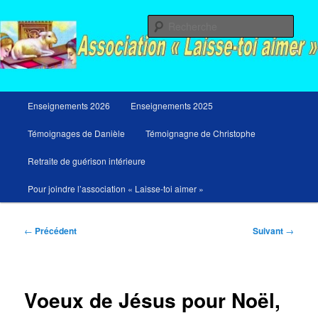
Aller
Messages du ciel pour notre temps et retraites de guérison et de libération
au
Rech
contenu
principal
Menu
Enseignements 2026
Enseignements 2025
principal
Témoignages de Danièle
Témoignagne de Christophe
Retraite de guérison intérieure
Pour joindre l’association « Laisse-toi aimer »
Navigation
←
Précédent
Suivant
→
des
articles
Voeux de Jésus pour Noël,