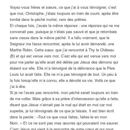
Voyez-vous frères et sœurs, ce que j’ai à vous témoigner, c’est
que moi, Christophe, j’étais toujours en train de courir, après être
tombé dans le péché mortel, vers des prêtres.
Et chaque fois, j’avais la même réponse : une réponse qui ne me
convenait pas, puisque je n’étais pas sauvé et que je retombais
sans cesse dans le même péché. Il a fallu vraiment, que le
Seigneur me fasse rencontrer, après le lui avoir demandé, une
Marthe Robin. Cette sœur, que j’ai rencontré à Thy le Château
(B) et qui est venue vers moi. C’est elle qui est venue vers moi
pour me parler qu’elle avait été déliée par Jésus des démons qui
étaient sur elle. Elle m’a témoigné de la délivrance que le Père
Louis lui avait faite. Elle ne m’a pas témoigné de tout. Un peu à
la fois lorsqu’elle m’a connu, elle a dévoilé sa vie. Voilà ce que
j’ai à dire.
Si je ne l’avais pas rencontré, mon péché serait toujours en train
de me coller. Mais grâce à sa prière d’intercession qu’elle a faite,
disant que Jésus n’aimait pas le mal qui était en moi car moi
superbe, je lui témoignais de ce que je faisais. Il est bien écrit
dans la parole : »Tout ce que vous faites, faites-le en mon
Nom. » Et ce ne sont pas mes œuvres qui pouvaient me sauver.
C’est Jésus qui vient à la rencontre de notre cœur et qui nous