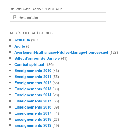
RECHERCHE DANS UN ARTICLE.
R
e
c
h
ACCÉS AUX CATÈGORIES
e
Actualité
(107)
r
Argile
(8)
c
Avortement-Euthanasie-Pilules-Mariage-homosexuel
(123)
h
Billet d’amour de Danièle
(41)
e
Combat spirituel
(136)
Enseignements 2010
(46)
Enseignements 2011
(55)
Enseignements 2012
(68)
Enseignements 2013
(33)
Enseignements 2014
(28)
Enseignements 2015
(66)
Enseignements 2016
(39)
Enseignements 2017
(41)
Enseignements 2018
(23)
Enseignements 2019
(19)