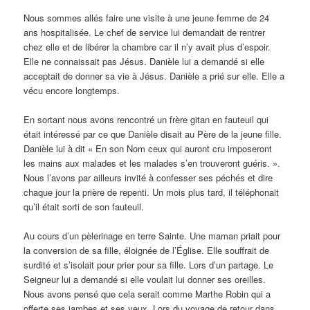
Nous sommes allés faire une visite à une jeune femme de 24
ans hospitalisée. Le chef de service lui demandait de rentrer
chez elle et de libérer la chambre car il n’y avait plus d’espoir.
Elle ne connaissait pas Jésus. Danièle lui a demandé si elle
acceptait de donner sa vie à Jésus. Danièle a prié sur elle. Elle a
vécu encore longtemps.
En sortant nous avons rencontré un frère gitan en fauteuil qui
était intéressé par ce que Danièle disait au Père de la jeune fille.
Danièle lui à dit « En son Nom ceux qui auront cru imposeront
les mains aux malades et les malades s’en trouveront guéris. ».
Nous l’avons par ailleurs invité à confesser ses péchés et dire
chaque jour la prière de repenti. Un mois plus tard, il téléphonait
qu’il était sorti de son fauteuil.
Au cours d’un pèlerinage en terre Sainte. Une maman priait pour
la conversion de sa fille, éloignée de l’Église. Elle souffrait de
surdité et s’isolait pour prier pour sa fille. Lors d’un partage. Le
Seigneur lui a demandé si elle voulait lui donner ses oreilles.
Nous avons pensé que cela serait comme Marthe Robin qui a
offerte ses jambes et ses yeux. Lors du voyage de retour dans