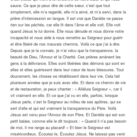
sauve. Ce que je peux dire de cette sœur, c’est que tout
simplement, elle m’a regardé, elle m’a aimé, et m’a servi, dans la
prière d’intercession en langue. Il est vrai que Danièle ne passe
rien sur les péchés, car elle lit dans l’âme et elle voit. Elle voit
quand Jésus le lui donne. Elle nous dénude et nous donne notre
incapacité et nous aide à nous remettre au Seigneur pour guérir
et être libéré de nos mauvais chemins. Voilà ce que j’ai à dire.
Depuis que je la connais, je n’ai vécu que la transparence, la
beauté de Dieu, l’Amour et la Charité. Ces prières amènent les
gens à la délivrance. Elles sont libérées des démons qui sont en
elles et elles guérissent dans leur cœur de leurs blessures. Tout
doucement, les choses se rétablissent dans leur vie. Cela fait
plusieurs années que je suis avec elle. Et dans ce chemin de vie
et de restauration, je peux chanter : « Alléluia Seigneur », car il
vit vraiment en elle. Et ce que j’ai vu en elle, parfois, lorsque
Jésus parle, c’est le Seigneur au milieu de ses apôtres, qui se
sert d’elle et qui est vraiment la transparence du Père. Voilà
Jésus est venu pour l’Amour de son Père. Et Danièle qui est son
petit balaie, comme elle le dit toujours : « Quand il n’a pas besoin
de moi, il me range au placard! » Et bien le Seigneur est
miséricordieux. Écoutez-le. Écoutez Jésus. Ne laissez-pas venir