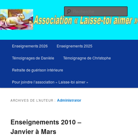
Aller
Aller
Messages du ciel pour notre temps et retraites de guérison et de libération
au
au
Rech
contenu
contenu
principal
secondaire
Menu
Enseignements 2026
Enseignements 2025
principal
Témoignages de Danièle
Témoignagne de Christophe
Retraite de guérison intérieure
Pour joindre l’association « Laisse-toi aimer »
Administrator
ARCHIVES DE L’AUTEUR :
Enseignements 2010 –
Janvier à Mars