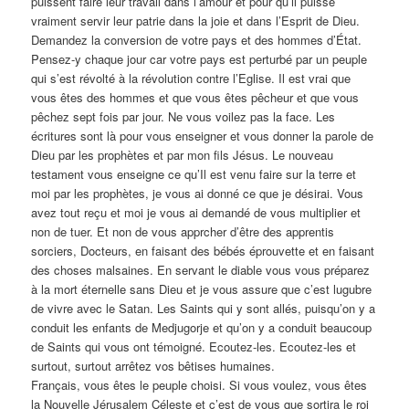
puissent faire leur travail dans l’amour et pour qu’il puisse
vraiment servir leur patrie dans la joie et dans l’Esprit de Dieu.
Demandez la conversion de votre pays et des hommes d’État.
Pensez-y chaque jour car votre pays est perturbé par un peuple
qui s’est révolté à la révolution contre l’Eglise. Il est vrai que
vous êtes des hommes et que vous êtes pêcheur et que vous
pêchez sept fois par jour. Ne vous voilez pas la face. Les
écritures sont là pour vous enseigner et vous donner la parole de
Dieu par les prophètes et par mon fils Jésus. Le nouveau
testament vous enseigne ce qu’Il est venu faire sur la terre et
moi par les prophètes, je vous ai donné ce que je désirai. Vous
avez tout reçu et moi je vous ai demandé de vous multiplier et
non de tuer. Et non de vous apprcher d’être des apprentis
sorciers, Docteurs, en faisant des bébés éprouvette et en faisant
des choses malsaines. En servant le diable vous vous préparez
à la mort éternelle sans Dieu et je vous assure que c’est lugubre
de vivre avec le Satan. Les Saints qui y sont allés, puisqu’on y a
conduit les enfants de Medjugorje et qu’on y a conduit beaucoup
de Saints qui vous ont témoigné. Ecoutez-les. Ecoutez-les et
surtout, surtout arrêtez vos bêtises humaines.
Français, vous êtes le peuple choisi. Si vous voulez, vous êtes
la Nouvelle Jérusalem Céleste et c’est de vous que sortira le roi