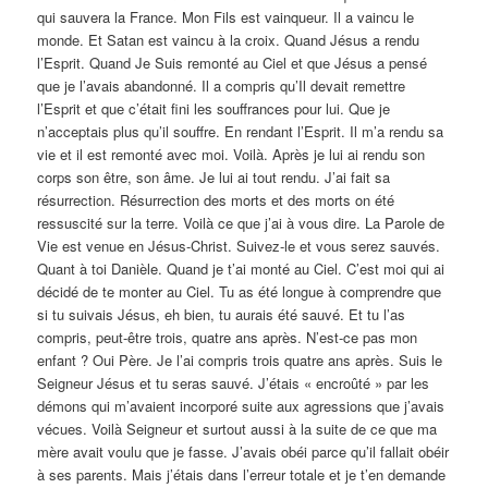
qui sauvera la France. Mon Fils est vainqueur. Il a vaincu le
monde. Et Satan est vaincu à la croix. Quand Jésus a rendu
l’Esprit. Quand Je Suis remonté au Ciel et que Jésus a pensé
que je l’avais abandonné. Il a compris qu’Il devait remettre
l’Esprit et que c’était fini les souffrances pour lui. Que je
n’acceptais plus qu’il souffre. En rendant l’Esprit. Il m’a rendu sa
vie et il est remonté avec moi. Voilà. Après je lui ai rendu son
corps son être, son âme. Je lui ai tout rendu. J’ai fait sa
résurrection. Résurrection des morts et des morts on été
ressuscité sur la terre. Voilà ce que j’ai à vous dire. La Parole de
Vie est venue en Jésus-Christ. Suivez-le et vous serez sauvés.
Quant à toi Danièle. Quand je t’ai monté au Ciel. C’est moi qui ai
décidé de te monter au Ciel. Tu as été longue à comprendre que
si tu suivais Jésus, eh bien, tu aurais été sauvé. Et tu l’as
compris, peut-être trois, quatre ans après. N’est-ce pas mon
enfant ? Oui Père. Je l’ai compris trois quatre ans après. Suis le
Seigneur Jésus et tu seras sauvé. J’étais « encroûté » par les
démons qui m’avaient incorporé suite aux agressions que j’avais
vécues. Voilà Seigneur et surtout aussi à la suite de ce que ma
mère avait voulu que je fasse. J’avais obéi parce qu’il fallait obéir
à ses parents. Mais j’étais dans l’erreur totale et je t’en demande