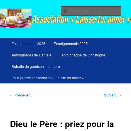
Aller
Messages du ciel pour notre temps et retraites de guérison et de libération
au
Rech
contenu
principal
Menu
Enseignements 2026
Enseignements 2025
principal
Témoignages de Danièle
Témoignagne de Christophe
Retraite de guérison intérieure
Pour joindre l’association « Laisse-toi aimer »
Navigation
←
Précédent
Suivant
→
des
articles
Dieu le Père : priez pour la