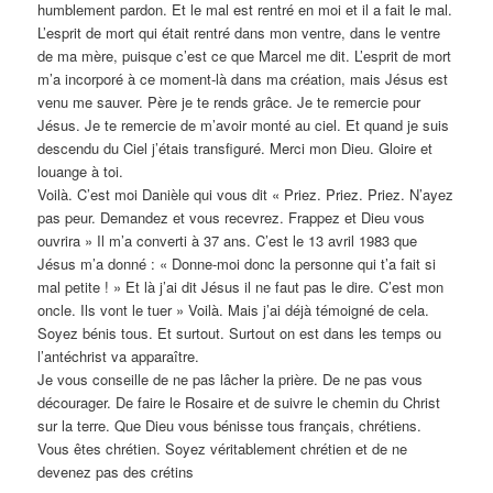
humblement pardon. Et le mal est rentré en moi et il a fait le mal.
L’esprit de mort qui était rentré dans mon ventre, dans le ventre
de ma mère, puisque c’est ce que Marcel me dit. L’esprit de mort
m’a incorporé à ce moment-là dans ma création, mais Jésus est
venu me sauver. Père je te rends grâce. Je te remercie pour
Jésus. Je te remercie de m’avoir monté au ciel. Et quand je suis
descendu du Ciel j’étais transfiguré. Merci mon Dieu. Gloire et
louange à toi.
Voilà. C’est moi Danièle qui vous dit « Priez. Priez. Priez. N’ayez
pas peur. Demandez et vous recevrez. Frappez et Dieu vous
ouvrira » Il m’a converti à 37 ans. C’est le 13 avril 1983 que
Jésus m’a donné : « Donne-moi donc la personne qui t’a fait si
mal petite ! » Et là j’ai dit Jésus il ne faut pas le dire. C’est mon
oncle. Ils vont le tuer » Voilà. Mais j’ai déjà témoigné de cela.
Soyez bénis tous. Et surtout. Surtout on est dans les temps ou
l’antéchrist va apparaître.
Je vous conseille de ne pas lâcher la prière. De ne pas vous
décourager. De faire le Rosaire et de suivre le chemin du Christ
sur la terre. Que Dieu vous bénisse tous français, chrétiens.
Vous êtes chrétien. Soyez véritablement chrétien et de ne
devenez pas des crétins