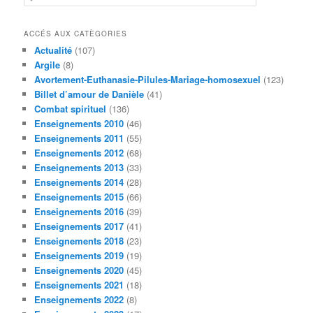
e
c
h
ACCÉS AUX CATÈGORIES
e
Actualité
(107)
r
Argile
(8)
c
Avortement-Euthanasie-Pilules-Mariage-homosexuel
(123)
h
Billet d’amour de Danièle
(41)
e
Combat spirituel
(136)
Enseignements 2010
(46)
Enseignements 2011
(55)
Enseignements 2012
(68)
Enseignements 2013
(33)
Enseignements 2014
(28)
Enseignements 2015
(66)
Enseignements 2016
(39)
Enseignements 2017
(41)
Enseignements 2018
(23)
Enseignements 2019
(19)
Enseignements 2020
(45)
Enseignements 2021
(18)
Enseignements 2022
(8)