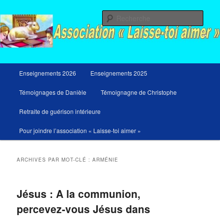
Aller
Aller
Messages du ciel pour notre temps et retraites de guérison et de libération
au
au
Rech
contenu
contenu
principal
secondaire
Menu
Enseignements 2026
Enseignements 2025
principal
Témoignages de Danièle
Témoignagne de Christophe
Retraite de guérison intérieure
Pour joindre l’association « Laisse-toi aimer »
ARCHIVES PAR MOT-CLÉ :
ARMÉNIE
Jésus : A la communion,
percevez-vous Jésus dans