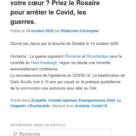
votre cœur ? Priez le Rosaire
pour arrêter le Covid, les
guerres.
Publié le
14 octobre 2020
par
Rédaction Christophe
Donné par Jésus par la bouche de Danièle le 14 octobre 2020
Contexte : La guerre opposant l’
Arménie
et l’
Azerbaïdjan
pour le
contrôle du
Haut-Karabagh
, région où réside une minorité
essentiellement chrétienne.
La recrudescence de l’épidémie du COVID-19. La béatification de
Carlo Acutis mot à 15 ans qui voyait en la pratique quotidienne
de la communion une autoroute pour aller au Ciel.
Publié dans
Actualité
,
Combat spirituel
,
Enseignements 2020
,
Le
Chapelet
,
L’Eucharistie
|
Marqué avec
Arménie
,
Covid-19
RECHERCHE DANS UN ARTICLE.
R