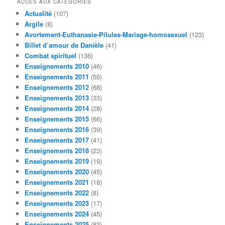
ACCÉS AUX CATÈGORIES
e
Actualité
(107)
r
Argile
(8)
c
Avortement-Euthanasie-Pilules-Mariage-homosexuel
(123)
h
Billet d’amour de Danièle
(41)
e
Combat spirituel
(136)
Enseignements 2010
(46)
Enseignements 2011
(55)
Enseignements 2012
(68)
Enseignements 2013
(33)
Enseignements 2014
(28)
Enseignements 2015
(66)
Enseignements 2016
(39)
Enseignements 2017
(41)
Enseignements 2018
(23)
Enseignements 2019
(19)
Enseignements 2020
(45)
Enseignements 2021
(18)
Enseignements 2022
(8)
Enseignements 2023
(17)
Enseignements 2024
(45)
Enseignements 2025
(83)