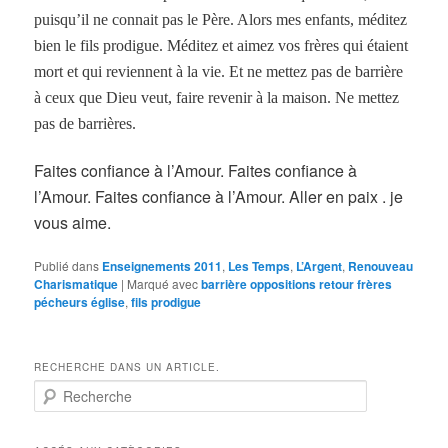
puisqu’il ne connait pas le Père. Alors mes enfants, méditez
bien le fils prodigue. Méditez et aimez vos frères qui étaient
mort et qui reviennent à la vie. Et ne mettez pas de barrière
à ceux que Dieu veut, faire revenir à la maison. Ne mettez
pas de barrières.
Faites confiance à l’Amour. Faites confiance à
l’Amour. Faites confiance à l’Amour. Aller en paix . je
vous aime.
Publié dans
Enseignements 2011
,
Les Temps
,
L’Argent
,
Renouveau
Charismatique
|
Marqué avec
barrière oppositions retour frères
pécheurs église
,
fils prodigue
RECHERCHE DANS UN ARTICLE.
R
e
c
h