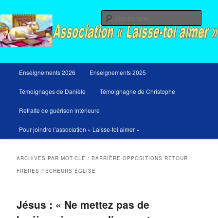
Aller
Aller
Messages du ciel pour notre temps et retraites de guérison et de libération
au
au
Rech
contenu
contenu
principal
secondaire
Menu
Enseignements 2026
Enseignements 2025
principal
Témoignages de Danièle
Témoignagne de Christophe
Retraite de guérison intérieure
Pour joindre l’association « Laisse-toi aimer »
ARCHIVES PAR MOT-CLÉ :
BARRIÈRE OPPOSITIONS RETOUR
FRÈRES PÉCHEURS ÉGLISE
Jésus : « Ne mettez pas de