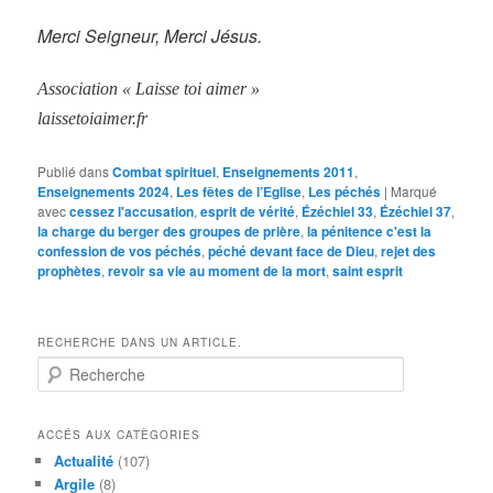
Merci Seigneur, Merci Jésus.
Association « Laisse toi aimer »
laissetoiaimer.fr
Publié dans
Combat spirituel
,
Enseignements 2011
,
Enseignements 2024
,
Les fêtes de l’Eglise
,
Les péchés
|
Marqué
avec
cessez l'accusation
,
esprit de vérité
,
Ézéchiel 33
,
Ézéchiel 37
,
la charge du berger des groupes de prière
,
la pénitence c'est la
confession de vos péchés
,
péché devant face de Dieu
,
rejet des
prophètes
,
revoir sa vie au moment de la mort
,
saint esprit
RECHERCHE DANS UN ARTICLE.
R
e
c
h
ACCÉS AUX CATÈGORIES
e
Actualité
(107)
r
Argile
(8)
c