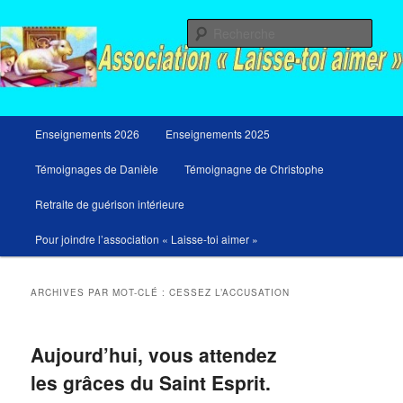
Aller
Aller
Messages du ciel pour notre temps et retraites de guérison et de libération
au
au
Rech
contenu
contenu
principal
secondaire
Menu
Enseignements 2026
Enseignements 2025
principal
Témoignages de Danièle
Témoignagne de Christophe
Retraite de guérison intérieure
Pour joindre l’association « Laisse-toi aimer »
ARCHIVES PAR MOT-CLÉ :
CESSEZ L’ACCUSATION
Aujourd’hui, vous attendez
les grâces du Saint Esprit.