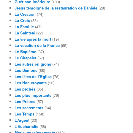
Guérison intérieure
(109)
Jésus témoigne de la restauration de Danièle
(28)
La Création
(74)
La Croix
(35)
La Famille
(47)
La Sainteté
(22)
La vie après la mort
(19)
La vocation de la France
(65)
Le Baptême
(37)
Le Chapelet
(57)
Les autres religions
(74)
Les Démons
(88)
Les fêtes de l’Eglise
(78)
Les Non croyants
(12)
Les péchés
(65)
Les plus importants
(79)
Les Prêtres
(57)
Les sacrements
(64)
Les Temps
(158)
L’Argent
(33)
L’Eucharistie
(58)
Marie, enseignements
(112)