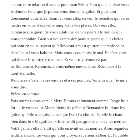
amour, cette relation d’amour pour mon Père » Pour que je puisse vous
le donner. Pour que je puisse vous donner la grâce. Et puis tout
doucement vous allez fleurir et vous allez en voir le bénéfice qui va se
mettre en vous, dans votre sang, dans vos plaies. Où vous allez
commencer à guérir de vos agitations, de vos peurs. De tout ce qui
vous encombre. Bien sur vous tremblez parfois, parce que les bêtes
qui sont en vous, savent qu’elles vont devoir quitter le temple saint
dans lequel vous habitez. Mais vous avez choisi le mal. Et c’est vous
qui devez le quitter, y renoncer. Et vous n’y renoncez pas
suffisamment. Renoncez à vous-même mes enfants. Renoncez à la
mort éternelle.
Renoncez à Satan, à ses œuvres et à ses pompes. Voilà ce que j’avais à
vous dire.
Prière en langue.
Puis tournez vous vers la Mère. Et puis calmement comme l’ange lui a
dit : « Je vous salue Marie pleine de grâce. » Demandez lui donc les
grâces qu’elle a acquise parce que Dieu l’a choisie. Et elle le chante
bien dans le « Magnificat ».Elle ne dit pas qu’elle en a eu les mérites.
Voilà, jamais elle n’a dit qu’elle en avait eu les mérites. Alors regardez
la différence entre vous qui vous croyez supérieur à Dieu. Et l’humble