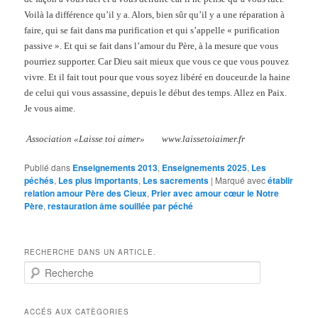
Voilà la différence qu’il y a. Alors, bien sûr qu’il y a une réparation à
faire, qui se fait dans ma purification et qui s’appelle « purification
passive ». Et qui se fait dans l’amour du Père, à la mesure que vous
pourriez supporter. Car Dieu sait mieux que vous ce que vous pouvez
vivre. Et il fait tout pour que vous soyez libéré en douceur.de la haine
de celui qui vous assassine, depuis le début des temps. Allez en Paix.
Je vous aime.
Association «Laisse toi aimer» www.laissetoiaimer.fr
Publié dans
Enseignements 2013
,
Enseignements 2025
,
Les
péchés
,
Les plus importants
,
Les sacrements
|
Marqué avec
établir
relation amour Père des Cieux
,
Prier avec amour cœur le Notre
Père
,
restauration âme souillée par péché
RECHERCHE DANS UN ARTICLE.
R
e
c
h
ACCÉS AUX CATÈGORIES