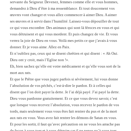
servante du Seigneur. Devenez, femmes comme elle et vous hommes,
demandez à Dieu d’être à ma ressemblance. Et tout doucement vos
œuvres vont changer et vous allez commencer à aimer Dieu. A aimer
ses œuvres et à servir dans l’humilité. Laissez-vous dépouiller de tout
ce qui vous encombre. Des animaux qui sont là féroces en vous et qui
vous détruisent et qui vous mordent. Et puis changez de vie. Et vous
verrez la joie de Dieu en vous. Voilà mes petits ce que j’avais à vous
donner. Et je vous aime. Allez en Paix.
Et n’oubliez pas, ceux qui se disent chrétien et qui disent : « Ah Oui.
Dieu ont y croit, mais l’Eglise non !».
Eh, bien sachez qu’elle est votre médicament et qu’elle vous sort de la
mort aux rats.
Et que le Prêtre que vous jugez parfois si sévèrement, lui vous donne
l’absolution de vos péchés, c’est-à-dire le pardon. Et à celles qui
disent que l’on doit payer la dette. Je l’ai déjà payé. J’ai payé la dette.
Dieu vous pardonne gratuitement. Et ce que vous devez savoir, c’est
que lorsque vous recevez l’absolution, vous recevez le pardon de vos
tords, mais seulement vous vous êtes fait rentrer du pus et de la mort
aux rats en vous. Vous avez fait rentrer les démons de Satan en vous.
Et pour les sortir, il faut qu’avec précaution on ne vous les arrache pas
de façon à vous tuer et à vous détruire car il ne pense qu’à vous tuer.