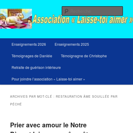
Aller
Aller
Messages du ciel pour notre temps et retraites de guérison et de libération
au
au
Rech
contenu
contenu
principal
secondaire
Menu
Enseignements 2026
Enseignements 2025
principal
Témoignages de Danièle
Témoignagne de Christophe
Retraite de guérison intérieure
Pour joindre l’association « Laisse-toi aimer »
ARCHIVES PAR MOT-CLÉ :
RESTAURATION ÂME SOUILLÉE PAR
PÉCHÉ
Prier avec amour le Notre