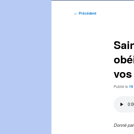
Navigation
←
Précédent
des
articles
Sain
obé
vos
Publié le
19
Donné par 