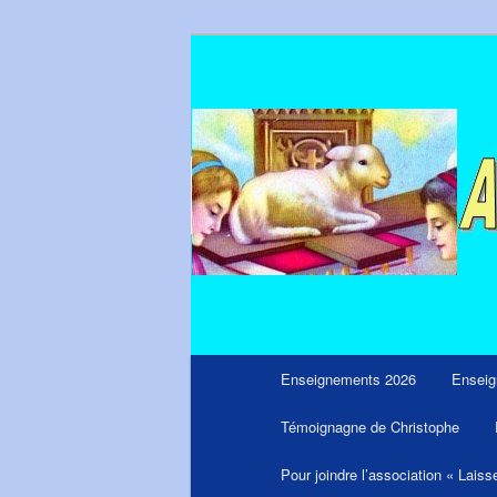
Aller
Messages du ciel pour notre tem
au
contenu
principal
Menu
Enseignements 2026
Enseig
principal
Témoignagne de Christophe
Pour joindre l’association « Laiss