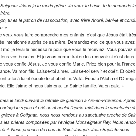
 Seigneur Jésus je te rends grâce. Je veux te bénir. Je te demande l
frère.
ph, tu es le patron de l’association, avec frère André, béni-le et condui
n. »
e veux vous faire comprendre mes enfants, c’est que Jésus était trè
t très intentionné auprès de sa mère. Demandez-moi ce que vous avez
Et moi je ferai le nécessaire pour que vous le receviez. Vous pouvez
ous vos besoins. Et je vous permettrai de les recevoir si c’est dans 
e vous confie Jésus. Je vous confie Marie. Priez bien pour la France e
nce. Va mon fils. Laisse-toi aimer. Laisse-toi servir et obéit. Et obéit
Confie-toi à lui et écoute-le et obéit-lui. Voilà. Écoute l’Alpha et l’Omég
ie. Elle t’aime et nous t’aimons. La Sainte famille. Va en paix. »
s le lundi suivant la retraite de guérison à Aix-en-Provence. Après 
partagé le repas et prié un chapelet l’après-midi dans le sanctuaire d
grâces à Cotignac, nous nous rendons au sanctuaire proche de Sai
ns les prières composées par l’évêque Monseigneur Rey. Nous renco
ésil. Nous prenons de l’eau de Saint-Joseph. Jean-Baptiste nous