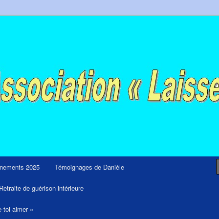
ps et retraites de guérison et de libération
nements 2025
Témoignages de Danièle
Retraite de guérison intérieure
e-toi aimer »