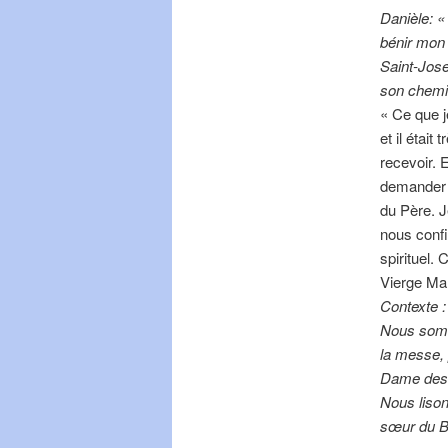
Danièle: «
bénir mon 
Saint-Jose
son chemi
« Ce que j
et il étai
recevoir. 
demander t
du Père. J
nous confia
spirituel. 
Vierge Mar
Contexte :
Nous somme
la messe, 
Dame des 
Nous liso
sœur du Br