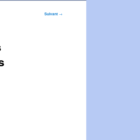
Suivant
→
s
s