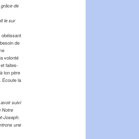
a grâce de
t le sur
s obéissant
 besoin de
 me
la volonté
t faites-
 à ton père
a. Écoute la
avoir suivi
e Notre
nt-Joseph.
ntrons une