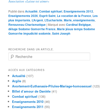
Association «Laisse toi aimer»
Publié dans
Actualité
,
Combat spirituel
,
Enseignements 2012
,
Enseignements 2026
,
Esprit Saint
,
La vocation de la France
,
Les
plus importants
,
L’Argent
,
L’Eucharistie
,
Marie, enseignements
,
Renouveau Charismatique
|
Marqué avec
Cardinal Belgique
,
déluge Sodome Gomorrhe France
,
Marie jésus temps Sodome
Gomorrhe impudicité sodomie
,
Saint Joseph
RECHERCHE DANS UN ARTICLE.
R
e
c
h
ACCÉS AUX CATÈGORIES
e
Actualité
(107)
r
Argile
(8)
c
Avortement-Euthanasie-Pilules-Mariage-homosexuel
(123)
h
Billet d’amour de Danièle
(41)
e
Combat spirituel
(136)
Enseignements 2010
(46)
Enseignements 2011
(55)