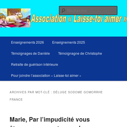
Aller
Aller
Messages du ciel pour notre temps et retraites de guérison et de libération
au
au
Rech
contenu
contenu
principal
secondaire
Menu
Enseignements 2026
Enseignements 2025
principal
Témoignages de Danièle
Témoignagne de Christophe
Retraite de guérison intérieure
Pour joindre l’association « Laisse-toi aimer »
ARCHIVES PAR MOT-CLÉ :
DÉLUGE SODOME GOMORRHE
FRANCE
Marie, Par l’impudicité vous