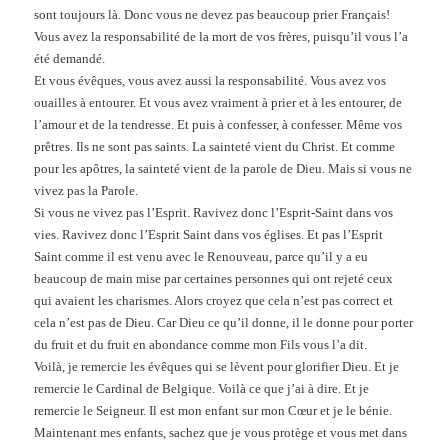
sont toujours là. Donc vous ne devez pas beaucoup prier Français!
Vous avez la responsabilité de la mort de vos frères, puisqu’il vous l’a
été demandé.
Et vous évêques, vous avez aussi la responsabilité. Vous avez vos
ouailles à entourer. Et vous avez vraiment à prier et à les entourer, de
l’amour et de la tendresse. Et puis à confesser, à confesser. Même vos
prêtres. Ils ne sont pas saints. La sainteté vient du Christ. Et comme
pour les apôtres, la sainteté vient de la parole de Dieu. Mais si vous ne
vivez pas la Parole.
Si vous ne vivez pas l’Esprit. Ravivez donc l’Esprit-Saint dans vos
vies. Ravivez donc l’Esprit Saint dans vos églises. Et pas l’Esprit
Saint comme il est venu avec le Renouveau, parce qu’il y a eu
beaucoup de main mise par certaines personnes qui ont rejeté ceux
qui avaient les charismes. Alors croyez que cela n’est pas correct et
cela n’est pas de Dieu. Car Dieu ce qu’il donne, il le donne pour porter
du fruit et du fruit en abondance comme mon Fils vous l’a dit.
Voilà, je remercie les évêques qui se lèvent pour glorifier Dieu. Et je
remercie le Cardinal de Belgique. Voilà ce que j’ai à dire. Et je
remercie le Seigneur. Il est mon enfant sur mon Cœur et je le bénie.
Maintenant mes enfants, sachez que je vous protège et vous met dans