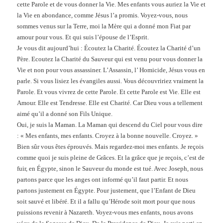
cette Parole et de vous donner la Vie. Mes enfants vous auriez la Vie et
la Vie en abondance, comme Jésus l’a promis. Voyez-vous, nous
sommes venus sur la Terre, moi la Mère qui a donné mon Fiat par
amour pour vous. Et qui suis l’épouse de l’Esprit.
Je vous dit aujourd’hui : Écoutez la Charité. Écoutez la Charité d’un
Père. Ecoutez la Charité du Sauveur qui est venu pour vous donner la
Vie et non pour vous assassiner. L’Assassin, l’ Homicide, Jésus vous en
parle. Si vous lisiez les évangiles aussi. Vous découvririez vraiment la
Parole. Et vous vivrez de cette Parole. Et cette Parole est Vie. Elle est
Amour. Elle est Tendresse. Elle est Charité. Car Dieu vous a tellement
aimé qu’il a donné son Fils Unique.
Oui, je suis la Maman. La Maman qui descend du Ciel pour vous dire
: « Mes enfants, mes enfants. Croyez à la bonne nouvelle. Croyez. »
Bien sûr vous êtes éprouvés. Mais regardez-moi mes enfants. Je reçois
comme quoi je suis pleine de Grâces. Et la grâce que je reçois, c’est de
fuir, en Égypte, sinon le Sauveur du monde est tué. Avec Joseph, nous
partons parce que les anges ont informé qu’il faut partir. Et nous
partons justement en Égypte. Pour justement, que l’Enfant de Dieu
soit sauvé et libéré. Et il a fallu qu’Hérode soit mort pour que nous
puissions revenir à Nazareth. Voyez-vous mes enfants, nous avons