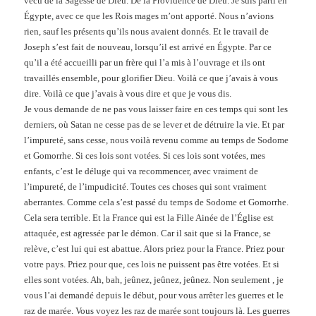
vécu de la Sagesse de Dieu. De la Providence de Dieu. Je suis parti en
Égypte, avec ce que les Rois mages m’ont apporté. Nous n’avions
rien, sauf les présents qu’ils nous avaient donnés. Et le travail de
Joseph s’est fait de nouveau, lorsqu’il est arrivé en Égypte. Par ce
qu’il a été accueilli par un frère qui l’a mis à l’ouvrage et ils ont
travaillés ensemble, pour glorifier Dieu. Voilà ce que j’avais à vous
dire. Voilà ce que j’avais à vous dire et que je vous dis.
Je vous demande de ne pas vous laisser faire en ces temps qui sont les
derniers, où Satan ne cesse pas de se lever et de détruire la vie. Et par
l’impureté, sans cesse, nous voilà revenu comme au temps de Sodome
et Gomorrhe. Si ces lois sont votées. Si ces lois sont votées, mes
enfants, c’est le déluge qui va recommencer, avec vraiment de
l’impureté, de l’impudicité. Toutes ces choses qui sont vraiment
aberrantes. Comme cela s’est passé du temps de Sodome et Gomorrhe.
Cela sera terrible. Et la France qui est la Fille Ainée de l’Église est
attaquée, est agressée par le démon. Car il sait que si la France, se
relève, c’est lui qui est abattue. Alors priez pour la France. Priez pour
votre pays. Priez pour que, ces lois ne puissent pas être votées. Et si
elles sont votées. Ah, bah, jeûnez, jeûnez, jeûnez. Non seulement , je
vous l’ai demandé depuis le début, pour vous arrêter les guerres et le
raz de marée. Vous voyez les raz de marée sont toujours là. Les guerres