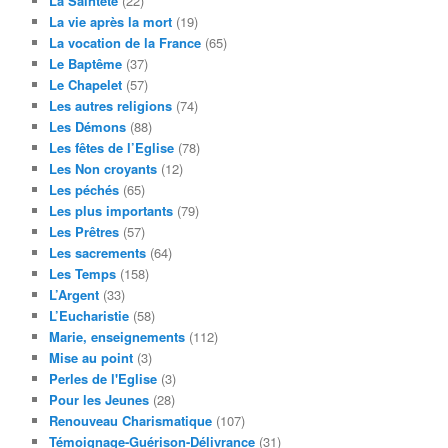
La Sainteté
(22)
La vie après la mort
(19)
La vocation de la France
(65)
Le Baptême
(37)
Le Chapelet
(57)
Les autres religions
(74)
Les Démons
(88)
Les fêtes de l’Eglise
(78)
Les Non croyants
(12)
Les péchés
(65)
Les plus importants
(79)
Les Prêtres
(57)
Les sacrements
(64)
Les Temps
(158)
L’Argent
(33)
L’Eucharistie
(58)
Marie, enseignements
(112)
Mise au point
(3)
Perles de l'Eglise
(3)
Pour les Jeunes
(28)
Renouveau Charismatique
(107)
Témoignage-Guérison-Délivrance
(31)