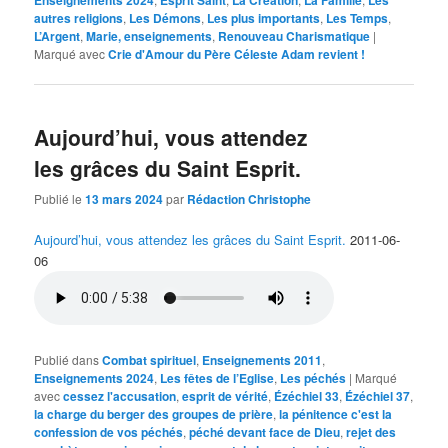
Enseignements 2024
Esprit Saint
La Création
La Famille
Les
autres religions
,
Les Démons
,
Les plus importants
,
Les Temps
,
L’Argent
,
Marie, enseignements
,
Renouveau Charismatique
|
Marqué avec
Crie d'Amour du Père Céleste Adam revient !
Aujourd’hui, vous attendez
les grâces du Saint Esprit.
Publié le
13 mars 2024
par
Rédaction Christophe
Aujourd’hui, vous attendez les grâces du Saint Esprit.
2011-06-
06
Publié dans
Combat spirituel
,
Enseignements 2011
,
Enseignements 2024
,
Les fêtes de l’Eglise
,
Les péchés
|
Marqué
avec
cessez l'accusation
,
esprit de vérité
,
Ézéchiel 33
,
Ézéchiel 37
,
la charge du berger des groupes de prière
,
la pénitence c'est la
confession de vos péchés
,
péché devant face de Dieu
,
rejet des