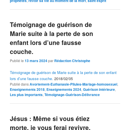
prophètes
,
revoir sa vie au moment de la mort
,
saint esprit
Témoignage de guérison de
Marie suite à la perte de son
enfant lors d’une fausse
couche.
Publié le
13 mars 2024
par
Rédaction Christophe
Témoignage de guérison de Marie suite à la perte de son enfant
lors d’une fausse couche.
2018/02/05
Publié dans
Avortement-Euthanasie-Pilules-Mariage-homosexuel
,
Enseignements 2018
,
Enseignements 2024
,
Guérison intérieure
,
Les plus importants
,
Témoignage-Guérison-Délivrance
Jésus : Même si vous étiez
morte, je vous ferai revivre.