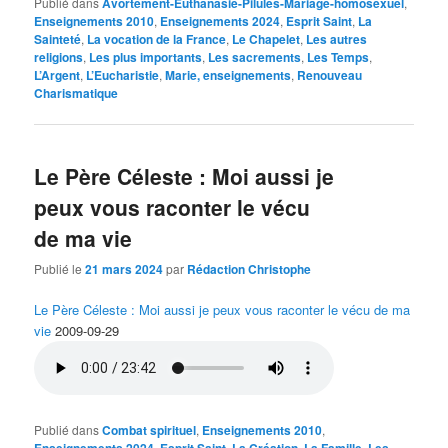
Publié dans
Avortement-Euthanasie-Pilules-Mariage-homosexuel
,
Enseignements 2010
,
Enseignements 2024
,
Esprit Saint
,
La
Sainteté
,
La vocation de la France
,
Le Chapelet
,
Les autres
religions
,
Les plus importants
,
Les sacrements
,
Les Temps
,
L’Argent
,
L’Eucharistie
,
Marie, enseignements
,
Renouveau
Charismatique
Le Père Céleste : Moi aussi je
peux vous raconter le vécu
de ma vie
Publié le
21 mars 2024
par
Rédaction Christophe
Le Père Céleste : Moi aussi je peux vous raconter le vécu de ma
vie
2009-09-29
Publié dans
Combat spirituel
,
Enseignements 2010
,
,
,
,
,