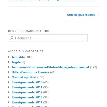
Navigation
Articles plus récents
→
des
articles
RECHERCHE DANS UN ARTICLE.
R
e
c
h
ACCÉS AUX CATÈGORIES
e
Actualité
(107)
r
Argile
(8)
c
Avortement-Euthanasie-Pilules-Mariage-homosexuel
(123)
h
Billet d’amour de Danièle
(41)
e
Combat spirituel
(136)
Enseignements 2010
(46)
Enseignements 2011
(55)
Enseignements 2012
(68)
Enseignements 2013
(33)
Enseignements 2014
(28)