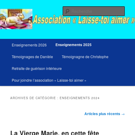
Aller
Aller
Messages du ciel pour notre temps et retraites de guérison et de libération
au
au
Rech
contenu
contenu
principal
secondaire
Menu
Enseignements 2025
Enseignements 2026
principal
Témoignages de Danièle
Témoignagne de Christophe
Retraite de guérison intérieure
Pour joindre l’association « Laisse-toi aimer »
ARCHIVES DE CATÉGORIE :
ENSEIGNEMENTS 2024
Navigation
Articles plus récents
→
des
articles
La Vierge Marie, en cette fête